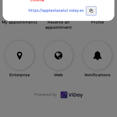
https://applavilasalut.viday.es
My appointments
Reserve an
Profile
appointment
Enterprise
Web
Notifications
Powered by